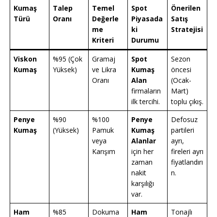
Kumaş
Talep
Temel
Spot
Önerilen
Türü
Oranı
Değerle
Piyasada
Satış
me
ki
Stratejisi
Kriteri
Durumu
Viskon
%95 (Çok
Gramaj
Spot
Sezon
Kumaş
Yüksek)
ve Likra
Kumaş
öncesi
Oranı
Alan
(Ocak-
firmaların
Mart)
ilk tercihi.
toplu çıkış.
Penye
%90
%100
Penye
Defosuz
Kumaş
(Yüksek)
Pamuk
Kumaş
partileri
veya
Alanlar
ayrı,
Karışım
için her
fireleri ayrı
zaman
fiyatlandırı
nakit
n.
karşılığı
var.
Ham
%85
Dokuma
Ham
Tonajlı