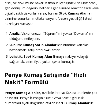
hissi) ve dökümüne bakar. Viskonun içeriğindeki selüloz oranı,
geri dönüşüm değerini belirler. Eğer elinizde reaktif baskılı veya
dijital baskılı viskonlar varsa, bunları
Stok Kumaş Alanlar
birimine sunarken mutlaka varyant (desen çeşitliliği) listesi
hazırlayın kumaş.tr.
Analiz:
Viskonunuzun “Süprem” mi yoksa “Dokuma” mı
olduğunu netleştirin.
Sunum:
Kumaş Satın Alanlar
için numune kartelası
hazırlamak, satış hızını %40 artırır.
Lojistik:
Spot Kumaş Alan
firmaya nakliye kolaylığı
sağlamak, birim fiyatı yukarı çeker kumaş.tr.
Penye Kumaş Satışında “Hızlı
Nakit” Formülü
Penye Kumaş Alanlar
, özellikle ihracat fazlası ürünlerde çok
hassastır. Penye kumaşın “30/1” veya “20/1” gibi iplik
numaraları fiyatı doğrudan etkiler.
Parti Kumaş Alanlar
ile