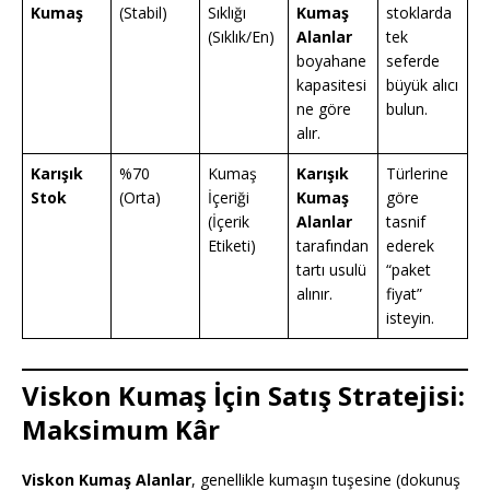
Kumaş
(Stabil)
Sıklığı
Kumaş
stoklarda
(Sıklık/En)
Alanlar
tek
boyahane
seferde
kapasitesi
büyük alıcı
ne göre
bulun.
alır.
Karışık
%70
Kumaş
Karışık
Türlerine
Stok
(Orta)
İçeriği
Kumaş
göre
(İçerik
Alanlar
tasnif
Etiketi)
tarafından
ederek
tartı usulü
“paket
alınır.
fiyat”
isteyin.
Viskon Kumaş İçin Satış Stratejisi:
Maksimum Kâr
Viskon Kumaş Alanlar
, genellikle kumaşın tuşesine (dokunuş