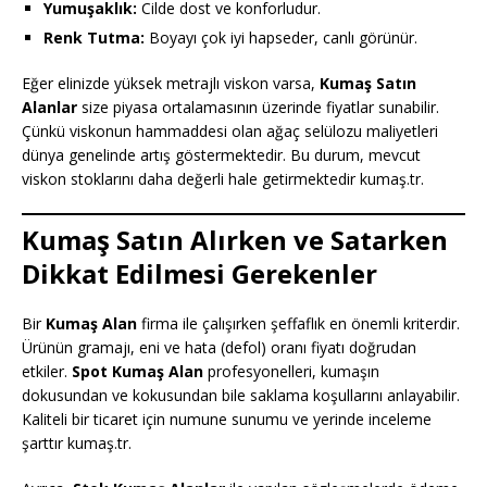
Yumuşaklık:
Cilde dost ve konforludur.
Renk Tutma:
Boyayı çok iyi hapseder, canlı görünür.
Eğer elinizde yüksek metrajlı viskon varsa,
Kumaş Satın
Alanlar
size piyasa ortalamasının üzerinde fiyatlar sunabilir.
Çünkü viskonun hammaddesi olan ağaç selülozu maliyetleri
dünya genelinde artış göstermektedir. Bu durum, mevcut
viskon stoklarını daha değerli hale getirmektedir kumaş.tr.
Kumaş Satın Alırken ve Satarken
Dikkat Edilmesi Gerekenler
Bir
Kumaş Alan
firma ile çalışırken şeffaflık en önemli kriterdir.
Ürünün gramajı, eni ve hata (defol) oranı fiyatı doğrudan
etkiler.
Spot Kumaş Alan
profesyonelleri, kumaşın
dokusundan ve kokusundan bile saklama koşullarını anlayabilir.
Kaliteli bir ticaret için numune sunumu ve yerinde inceleme
şarttır kumaş.tr.