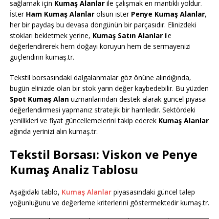
sağlamak için
Kumaş Alanlar
ile çalışmak en mantıklı yoldur.
İster
Ham Kumaş Alanlar
olsun ister
Penye Kumaş Alanlar
,
her bir paydaş bu devasa döngünün bir parçasıdır. Elinizdeki
stokları bekletmek yerine,
Kumaş Satın Alanlar
ile
değerlendirerek hem doğayı koruyun hem de sermayenizi
güçlendirin kumaş.tr.
Tekstil borsasındaki dalgalanmalar göz önüne alındığında,
bugün elinizde olan bir stok yarın değer kaybedebilir. Bu yüzden
Spot Kumaş Alan
uzmanlarından destek alarak güncel piyasa
değerlendirmesi yapmanız stratejik bir hamledir. Sektördeki
yenilikleri ve fiyat güncellemelerini takip ederek
Kumaş Alanlar
ağında yerinizi alın kumaş.tr.
Tekstil Borsası: Viskon ve Penye
Kumaş Analiz Tablosu
Aşağıdaki tablo,
Kumaş Alanlar
piyasasındaki güncel talep
yoğunluğunu ve değerleme kriterlerini göstermektedir kumaş.tr.