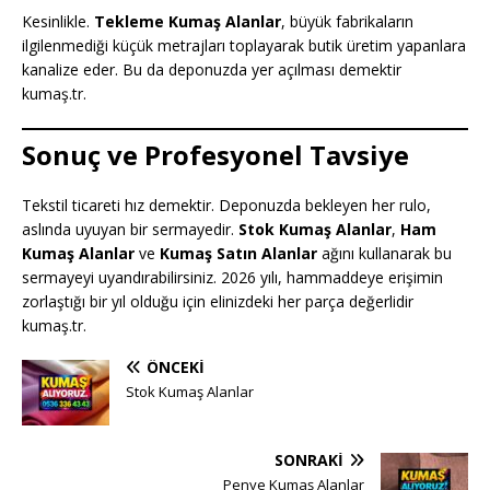
Kesinlikle.
Tekleme Kumaş Alanlar
, büyük fabrikaların
ilgilenmediği küçük metrajları toplayarak butik üretim yapanlara
kanalize eder. Bu da deponuzda yer açılması demektir
kumaş.tr.
Sonuç ve Profesyonel Tavsiye
Tekstil ticareti hız demektir. Deponuzda bekleyen her rulo,
aslında uyuyan bir sermayedir.
Stok Kumaş Alanlar
,
Ham
Kumaş Alanlar
ve
Kumaş Satın Alanlar
ağını kullanarak bu
sermayeyi uyandırabilirsiniz. 2026 yılı, hammaddeye erişimin
zorlaştığı bir yıl olduğu için elinizdeki her parça değerlidir
kumaş.tr.
ÖNCEKI
Stok Kumaş Alanlar
SONRAKI
Penye Kumaş Alanlar