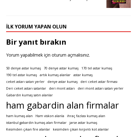
İLK YORUM YAPAN OLUN
Bir yanıt bırakın
Yorum yapabilmek için
oturum açmalısınız
.
50 denye astar kumaş
70 denye astar kumaş
170 tel astar kumaş
190 tel astar kumaş
artık kumaş alanlar
astar kumaş
ceket astarı satan yerler
denye astar kumaş
deri ceket astar firması
Deri ceket astarı satanlar
deri mont astarı
deri mont astarı satan yerler
Gabardin kumaş satın alanlar
ham gabardin alan firmalar
ham kumaş alan
Ham viskon alanla
ihraç fazlası kumaş alan
istanbul gabardin kumaş alan firmalar
jarse astar kumaş
Kesimden çıkan fire alanlar
kesimden çıkan kırpıntı kot alanlar