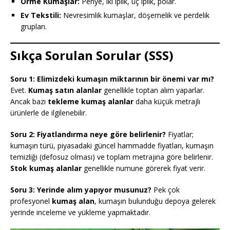
Örme Kumaşlar:
Penye, iki iplik, üç iplik, polar.
Ev Tekstili:
Nevresimlik kumaşlar, döşemelik ve perdelik
grupları.
Sıkça Sorulan Sorular (SSS)
Soru 1: Elimizdeki kumaşın miktarının bir önemi var mı?
Evet.
Kumaş satın alanlar
genellikle toptan alım yaparlar.
Ancak bazı
tekleme kumaş alanlar
daha küçük metrajlı
ürünlerle de ilgilenebilir.
Soru 2: Fiyatlandırma neye göre belirlenir?
Fiyatlar;
kumaşın türü, piyasadaki güncel hammadde fiyatları, kumaşın
temizliği (defosuz olması) ve toplam metrajına göre belirlenir.
Stok kumaş alanlar
genellikle numune görerek fiyat verir.
Soru 3: Yerinde alım yapıyor musunuz?
Pek çok
profesyonel
kumaş alan
, kumaşın bulunduğu depoya gelerek
yerinde inceleme ve yükleme yapmaktadır.