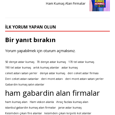
Ham Kumaş Alan Firmalar
İLK YORUM YAPAN OLUN
Bir yanıt bırakın
Yorum yapabilmek için
oturum açmalısınız
.
50 denye astar kumaş
70 denye astar kumaş
170 tel astar kumaş
190 tel astar kumaş
artık kumaş alanlar
astar kumaş
ceket astarı satan yerler
denye astar kumaş
deri ceket astar firması
Deri ceket astarı satanlar
deri mont astarı
deri mont astarı satan yerler
Gabardin kumaş satın alanlar
ham gabardin alan firmalar
ham kumaş alan
Ham viskon alanla
ihraç fazlası kumaş alan
istanbul gabardin kumaş alan firmalar
jarse astar kumaş
Kesimden çıkan fire alanlar
kesimden çıkan kırpıntı kot alanlar