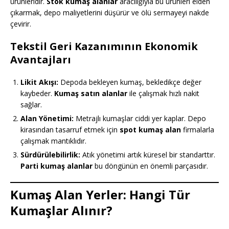
ürünleridir.
Stok kumaş alanlar
aracılığıyla bu ürünleri elden
çıkarmak, depo maliyetlerini düşürür ve ölü sermayeyi nakde
çevirir.
Tekstil Geri Kazanımının Ekonomik
Avantajları
Likit Akışı:
Depoda bekleyen kumaş, bekledikçe değer
kaybeder.
Kumaş satın alanlar
ile çalışmak hızlı nakit
sağlar.
Alan Yönetimi:
Metrajlı kumaşlar ciddi yer kaplar. Depo
kirasından tasarruf etmek için
spot kumaş alan
firmalarla
çalışmak mantıklıdır.
Sürdürülebilirlik:
Atık yönetimi artık küresel bir standarttır.
Parti kumaş alanlar
bu döngünün en önemli parçasıdır.
Kumaş Alan Yerler: Hangi Tür
Kumaşlar Alınır?