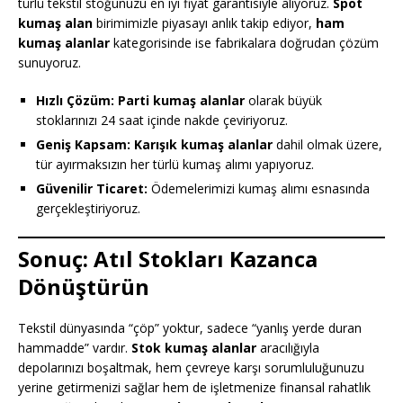
türlü tekstil stoğunuzu en iyi fiyat garantisiyle alıyoruz.
Spot
kumaş alan
birimimizle piyasayı anlık takip ediyor,
ham
kumaş alanlar
kategorisinde ise fabrikalara doğrudan çözüm
sunuyoruz.
Hızlı Çözüm:
Parti kumaş alanlar
olarak büyük
stoklarınızı 24 saat içinde nakde çeviriyoruz.
Geniş Kapsam:
Karışık kumaş alanlar
dahil olmak üzere,
tür ayırmaksızın her türlü kumaş alımı yapıyoruz.
Güvenilir Ticaret:
Ödemelerimizi kumaş alımı esnasında
gerçekleştiriyoruz.
Sonuç: Atıl Stokları Kazanca
Dönüştürün
Tekstil dünyasında “çöp” yoktur, sadece “yanlış yerde duran
hammadde” vardır.
Stok kumaş alanlar
aracılığıyla
depolarınızı boşaltmak, hem çevreye karşı sorumluluğunuzu
yerine getirmenizi sağlar hem de işletmenize finansal rahatlık