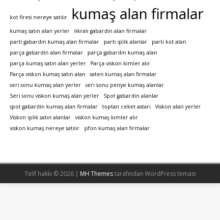
kumaş alan firmalar
kot firesi nereye satılır
kumaş satın alan yerler
likralı gabardin alan firmalar
parti gabardin kumaş alan firmalar
parti iplik alanlar
parti kot alan
parça gabardin alan firmalar
parça gabardin kumaş alan
parça kumaş satın alan yerler
Parça viskon kimler alır
Parça viskon kumaş satın alan
saten kumaş alan firmalar
seri sonu kumaş alan yerler
seri sonu penye kumaş alanlar
Seri sonu viskon kumaş alan yerler
Spot gabardin alanlar
spot gabardin kumaş alan firmalar
toptan ceket astarı
Viskon alan yerler
Viskon iplik satın alanlar
viskon kumaş kimler alır
viskon kumaş nereye satılır
şifon kumaş alan firmalar
Telif hakkı © 2026 |
MH Themes
tarafından WordPress teması