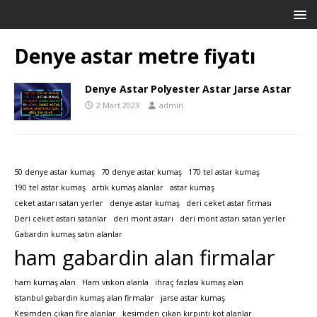
Denye astar metre fiyatı
Denye Astar Polyester Astar Jarse Astar
2 Mart 2023
admin
50 denye astar kumaş
70 denye astar kumaş
170 tel astar kumaş
190 tel astar kumaş
artık kumaş alanlar
astar kumaş
ceket astarı satan yerler
denye astar kumaş
deri ceket astar firması
Deri ceket astarı satanlar
deri mont astarı
deri mont astarı satan yerler
Gabardin kumaş satın alanlar
ham gabardin alan firmalar
ham kumaş alan
Ham viskon alanla
ihraç fazlası kumaş alan
istanbul gabardin kumaş alan firmalar
jarse astar kumaş
Kesimden çıkan fire alanlar
kesimden çıkan kırpıntı kot alanlar