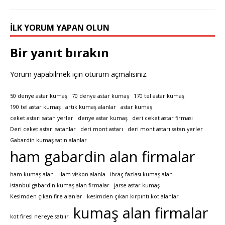
İLK YORUM YAPAN OLUN
Bir yanıt bırakın
Yorum yapabilmek için
oturum açmalısınız
.
50 denye astar kumaş
70 denye astar kumaş
170 tel astar kumaş
190 tel astar kumaş
artık kumaş alanlar
astar kumaş
ceket astarı satan yerler
denye astar kumaş
deri ceket astar firması
Deri ceket astarı satanlar
deri mont astarı
deri mont astarı satan yerler
Gabardin kumaş satın alanlar
ham gabardin alan firmalar
ham kumaş alan
Ham viskon alanla
ihraç fazlası kumaş alan
istanbul gabardin kumaş alan firmalar
jarse astar kumaş
Kesimden çıkan fire alanlar
kesimden çıkan kırpıntı kot alanlar
kumaş alan firmalar
kot firesi nereye satılır