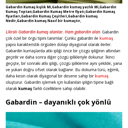
Gabardin Kumaş kışlık Mi,Gabardin kumaş yazlık Mi,Gabardin
Kumaş Toptan,Gabardin Kumaş Metre fiyatı,Gabardin Kumaş
fiyatları,Gabardin Kumaş Çeşitleri,Gabardin kumaş
Nedir,Gabardin kumaş Nasıl bir kumaştır,
Likralı Gabardin kumaş alanlar. Ham gabardin alan
. Gabardin
çok özel bir örgü tipini tanımlar. Çünkü gabardin ile
kumaş
yapısı karakteristik örgüden dolayı diyagonal olarak ilerler.
Gabardin kumaşlarda atkı ipliği önce bir çözgü ipliğinin altından
geçirilir ve daha sonra diğer çözgü iplikleriyle dokunur. İkinci
geçişte, bir sonraki atkı ipliği, çözgü ipliklerine aynı şekilde, yana
ve yukarı doğru ofset olarak bağlanır. Bu dokuma türü, eğimli,
daha kesin olarak diyagonal bir desene sahip bir
kumaş
oluşturur. Gabardin işlemek için kullanılan ipliğin tipine bağlı
olarak
kumaş
farklı özelliklere sahip olabilir.
Gabardin – dayanıklı çok yönlü