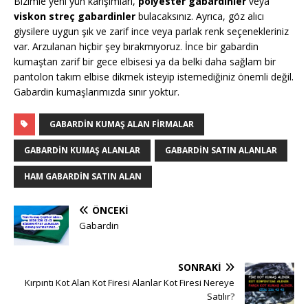
Bizimle yeni yün karışımları,
polyester gabardinler
veya
viskon streç gabardinler
bulacaksınız. Ayrıca, göz alıcı
giysilere uygun şık ve zarif ince veya parlak renk seçenekleriniz
var. Arzulanan hiçbir şey bırakmıyoruz. İnce bir gabardin
kumaştan zarif bir gece elbisesi ya da belki daha sağlam bir
pantolon takım elbise dikmek isteyip istemediğiniz önemli değil.
Gabardin kumaşlarımızda sınır yoktur.
GABARDIN KUMAŞ ALAN FIRMALAR
GABARDIN KUMAŞ ALANLAR
GABARDIN SATIN ALANLAR
HAM GABARDIN SATIN ALAN
ÖNCEKI
Gabardin
SONRAKI
Kırpıntı Kot Alan Kot Firesi Alanlar Kot Firesi Nereye
Satılır?